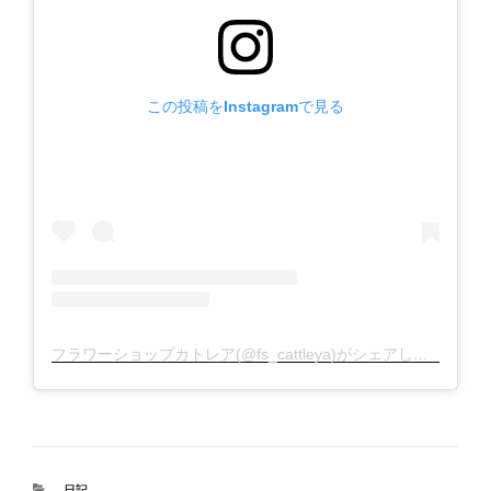
この投稿をInstagramで見る
フラワーショップカトレア(@fs_cattleya)がシェアした投稿
カ
日記