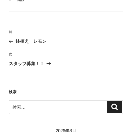
テ
ゴ
リ
ー
投
前
前
稿
の
鉢植え レモン
ナ
投
ビ
稿
次
次
ゲ
の
スタッフ募集！！
投
ー
稿
シ
ョ
検索
ン
検
検
索
索:
2026年8月