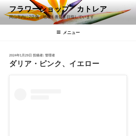
コ
フラワーショップ カトレア
ン
岡山市内に2店舗 地域１番店を目指しています
テ
ン
ツ
メニュー
へ
ス
キ
投
2024年1月29日
投稿者:
管理者
稿
ッ
ダリア・ピンク、イエロー
日:
プ