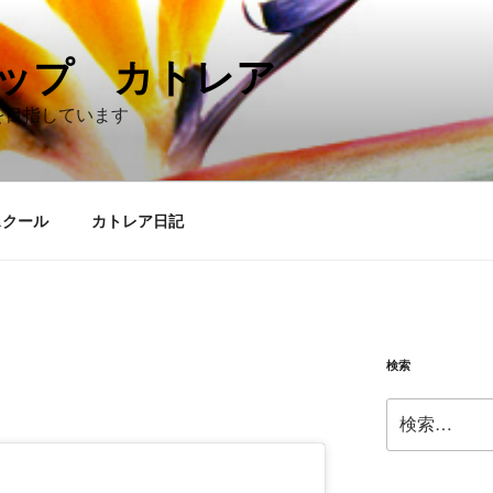
ップ カトレア
を目指しています
スクール
カトレア日記
検索
検
索: