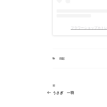
フラワーショップカトレア(
カ
日記
テ
ゴ
リ
ー
投
前
前
稿
の
うさぎ 一羽
投
ナ
稿