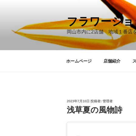
コ
ン
テ
フラワーショ
ン
岡山市内に2店舗 地域１番店
ツ
へ
ス
キ
ホームページ
店舗紹介
ッ
プ
投
2023年7月10日
投稿者:
管理者
稿
浅草夏の風物詩
日: