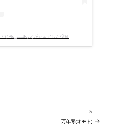
イ
ブ
@fs_cattleya)がシェアした投稿
次
次
の
万年青(オモト)
投
稿