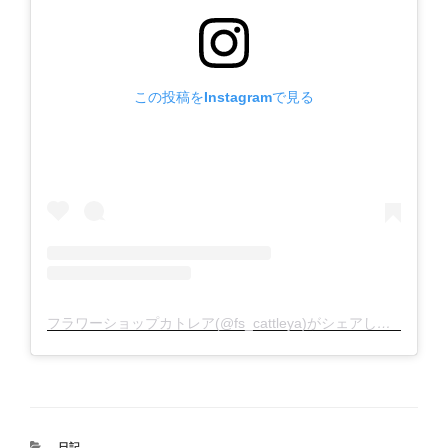
この投稿をInstagramで見る
フラワーショップカトレア(@fs_cattleya)がシェアした投稿
カ
日記