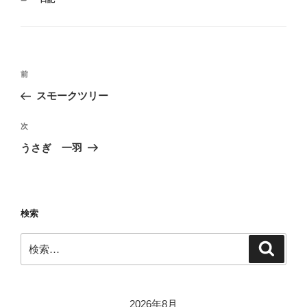
テ
ゴ
リ
ー
投
前
前
稿
の
スモークツリー
ナ
投
ビ
稿
次
次
ゲ
の
うさぎ 一羽
投
ー
稿
シ
ョ
検索
ン
検
検
索
索:
2026年8月