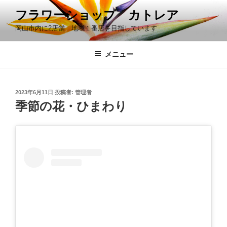
コ
フラワーショップ カトレア
ン
岡山市内に2店舗 地域１番店を目指しています
テ
ン
ツ
メニュー
へ
ス
キ
投
2023年6月11日
投稿者:
管理者
稿
ッ
季節の花・ひまわり
日:
プ